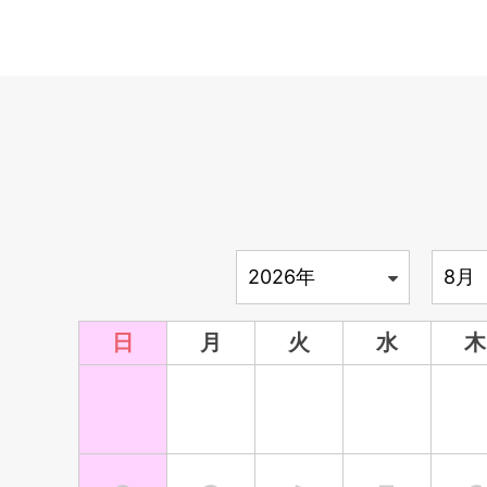
う休館（７日・８日）について
台風13号の接近に伴い、名護中央公民館は休館いた
休館：令和８年８月７日・８日
再開については、台風の状況等により判断いたしま
2026.06.26
（お知らせ）【名護中央公民館
風警報解除に伴う開館について
台風７号の暴風警報解除に伴い、名護中央公民館は
日
月
火
水
木
いたします。