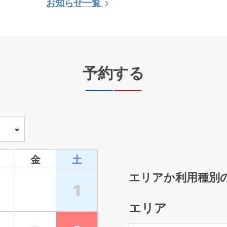
お知らせ一覧
します。
す。
予約する
】台風７号の暴
１３時より通常どおり開館
金
土
エリアか利用種別
1
エリア