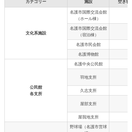
カテゴリー
施設
空き状
名護市国際交流会館
（ホール棟）
名護市国際交流会館
文化系施設
（宿泊棟）
名護市民会館
名護博物館
名護中央公民館
羽地支所
公民館
久志支所
各支所
屋部支所
屋我地支所
野球場（名護市営球