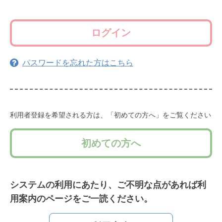
ログイン
パスワードを忘れた方はこちら
利用者登録を希望される方は、「初めての方へ」をご覧ください
初めての方へ
システムの利用にあたり、ご不明な点があれば利
用案内のページをご一読ください。