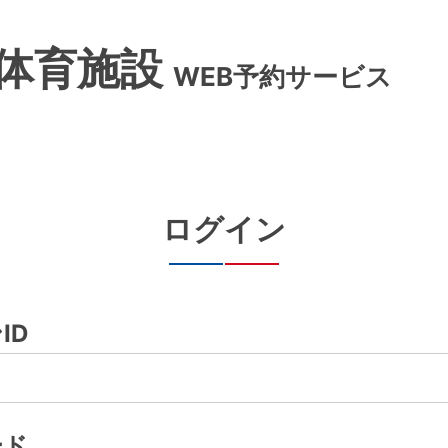
体育施設
WEB予約サービス
ログイン
ID
ード