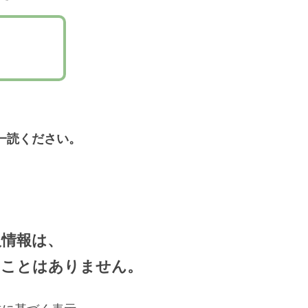
一読ください。
人情報は、
ることはありません。