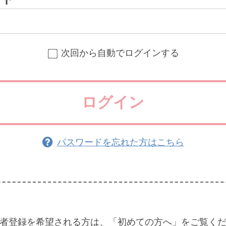
次回から自動でログインする
ログイン
パスワードを忘れた方はこちら
者登録を希望される方は、「初めての方へ」をご覧く