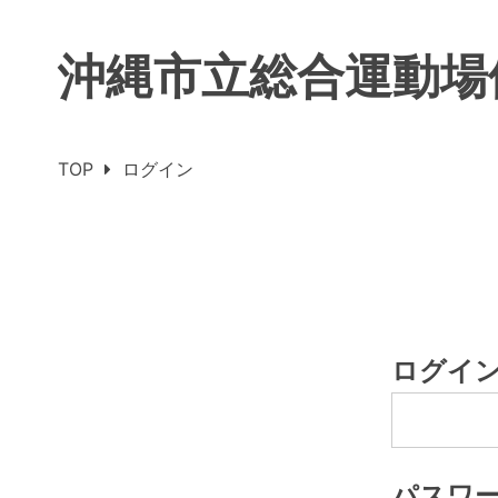
沖縄市立総合運動場
TOP
ログイン
ログイン
パスワ