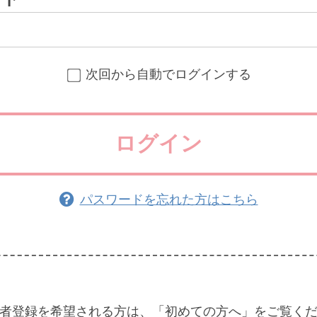
次回から自動でログインする
ログイン
パスワードを忘れた方はこちら
者登録を希望される方は、「初めての方へ」をご覧く