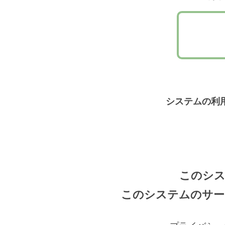
システムの利
このシス
このシステムのサー